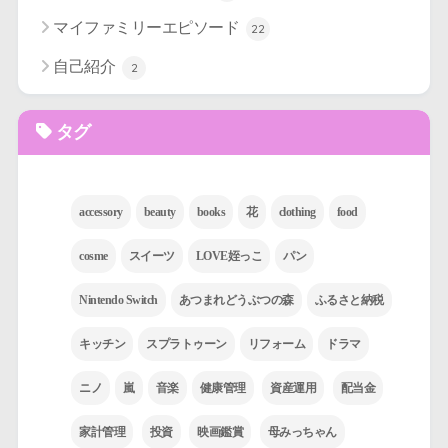
マイファミリーエピソード
22
自己紹介
2
タグ
accessory
beauty
books
花
clothing
food
cosme
スイーツ
LOVE姪っこ
パン
Nintendo Switch
あつまれどうぶつの森
ふるさと納税
キッチン
スプラトゥーン
リフォーム
ドラマ
ニノ
嵐
音楽
健康管理
資産運用
配当金
家計管理
投資
映画鑑賞
母みっちゃん