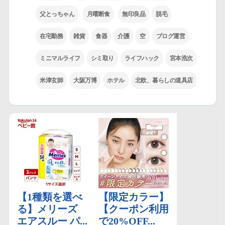
父とっちゃん
月曜断食
無印良品
脱毛
在宅勤務
雑貨
食器
介護
空
ブログ運営
ミニマルライフ
シミ取り
ライフハック
宮本浩次
米津玄師
大阪万博
ホテル
北欧、暮らしの道具店