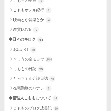
こももの本棚
12
こももホテル紀行
1
映画とか音楽とか
37
雑貨LOVE
19
◆日々のキロク
1,755
お出かけ
68
きょうの空モヨウ
1,546
こももの日記
90
とっちゃん介護日誌
48
在宅勤務のハナシ
3
◆管理人こももについて
44
こもものブログ成長記
20