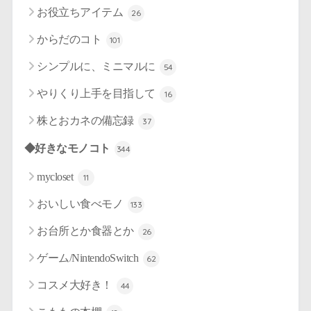
お役立ちアイテム
26
からだのコト
101
シンプルに、ミニマルに
54
やりくり上手を目指して
16
株とおカネの備忘録
37
◆好きなモノコト
344
mycloset
11
おいしい食べモノ
133
お台所とか食器とか
26
ゲーム/NintendoSwitch
62
コスメ大好き！
44