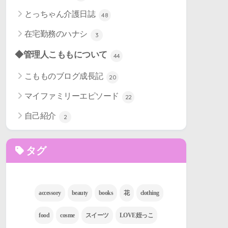
とっちゃん介護日誌
48
在宅勤務のハナシ
3
◆管理人こももについて
44
こもものブログ成長記
20
マイファミリーエピソード
22
自己紹介
2
タグ
accessory
beauty
books
花
clothing
food
cosme
スイーツ
LOVE姪っこ