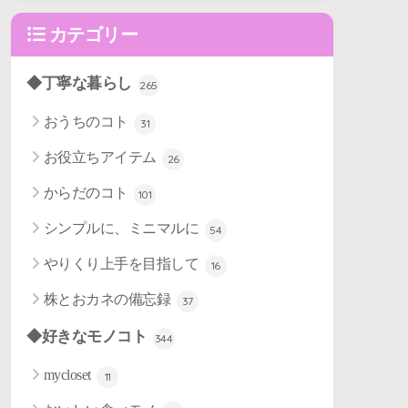
カテゴリー
◆丁寧な暮らし
265
おうちのコト
31
お役立ちアイテム
26
からだのコト
101
シンプルに、ミニマルに
54
やりくり上手を目指して
16
株とおカネの備忘録
37
◆好きなモノコト
344
mycloset
11