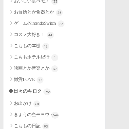
おいしい食べモノ
133
お台所とか食器とか
26
ゲーム/NintendoSwitch
62
コスメ大好き！
44
こももの本棚
12
こももホテル紀行
1
映画とか音楽とか
37
雑貨LOVE
19
◆日々のキロク
1,753
お出かけ
68
きょうの空モヨウ
1,544
こももの日記
90