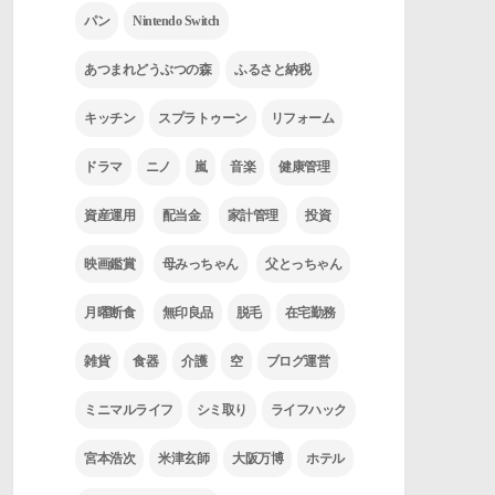
パン
Nintendo Switch
あつまれどうぶつの森
ふるさと納税
キッチン
スプラトゥーン
リフォーム
ドラマ
ニノ
嵐
音楽
健康管理
資産運用
配当金
家計管理
投資
映画鑑賞
母みっちゃん
父とっちゃん
月曜断食
無印良品
脱毛
在宅勤務
雑貨
食器
介護
空
ブログ運営
ミニマルライフ
シミ取り
ライフハック
宮本浩次
米津玄師
大阪万博
ホテル