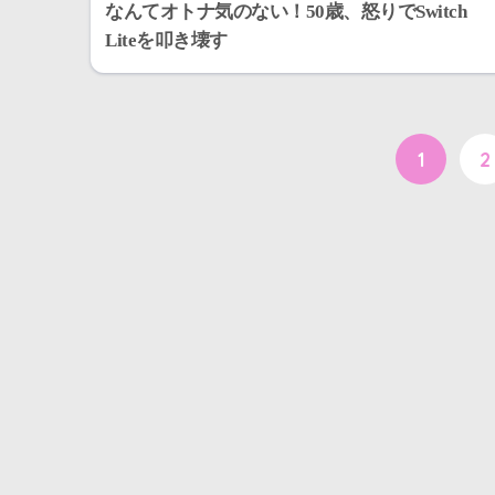
なんてオトナ気のない！50歳、怒りでSwitch
Liteを叩き壊す
1
2