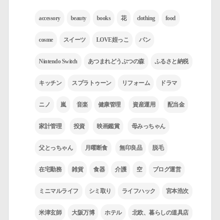
accessory
beauty
books
花
clothing
food
cosme
スイーツ
LOVE姪っこ
パン
Nintendo Switch
あつまれどうぶつの森
ふるさと納税
キッチン
スプラトゥーン
リフォーム
ドラマ
ニノ
嵐
音楽
健康管理
資産運用
配当金
家計管理
投資
映画鑑賞
母みっちゃん
父とっちゃん
月曜断食
無印良品
脱毛
在宅勤務
雑貨
食器
介護
空
ブログ運営
ミニマルライフ
シミ取り
ライフハック
宮本浩次
米津玄師
大阪万博
ホテル
北欧、暮らしの道具店