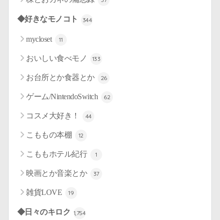
◆好きなモノコト
344
mycloset
11
おいしい食べモノ
133
お台所とか食器とか
26
ゲーム/NintendoSwitch
62
コスメ大好き！
44
こももの本棚
12
こももホテル紀行
1
映画とか音楽とか
37
雑貨LOVE
19
◆日々のキロク
1,754