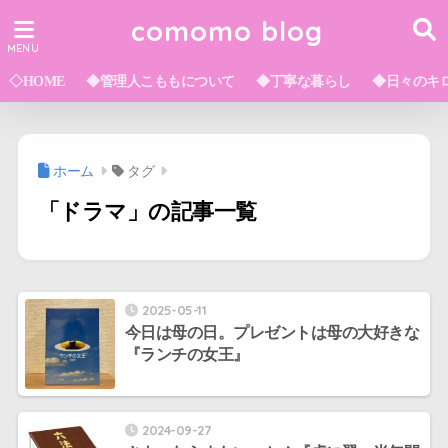
comomo blog
◇HOME
◆管理人こももについて
◆丁寧な暮らし
◆日々のキ
ホーム
タグ
「ドラマ」の記事一覧
2025-05-11
今日は母の日。プレゼントは母の大好きな
『ランチの女王』
2024-09-27