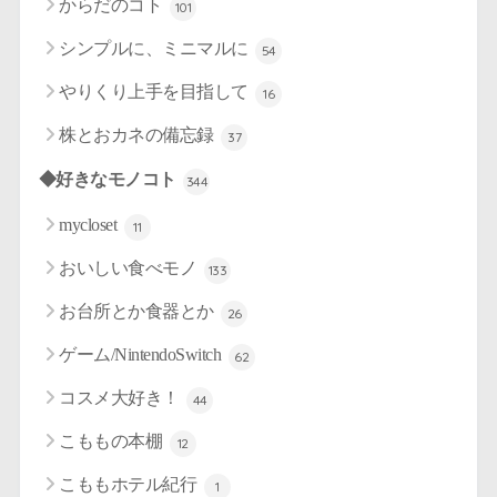
からだのコト
101
シンプルに、ミニマルに
54
やりくり上手を目指して
16
株とおカネの備忘録
37
◆好きなモノコト
344
mycloset
11
おいしい食べモノ
133
お台所とか食器とか
26
ゲーム/NintendoSwitch
62
コスメ大好き！
44
こももの本棚
12
こももホテル紀行
1