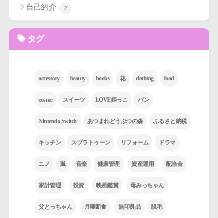
自己紹介
2
タグ
accessory
beauty
books
花
clothing
food
cosme
スイーツ
LOVE姪っこ
パン
Nintendo Switch
あつまれどうぶつの森
ふるさと納税
キッチン
スプラトゥーン
リフォーム
ドラマ
ニノ
嵐
音楽
健康管理
資産運用
配当金
家計管理
投資
映画鑑賞
母みっちゃん
父とっちゃん
月曜断食
無印良品
脱毛