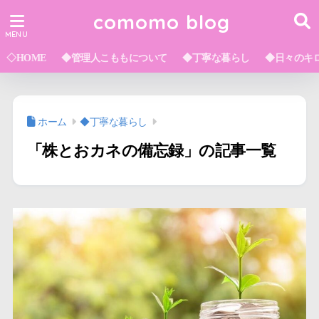
comomo blog
◇HOME
◆管理人こももについて
◆丁寧な暮らし
◆日々のキ
ホーム
◆丁寧な暮らし
「株とおカネの備忘録」の記事一覧