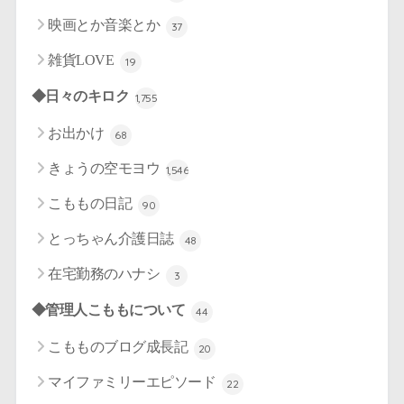
映画とか音楽とか
37
雑貨LOVE
19
◆日々のキロク
1,755
お出かけ
68
きょうの空モヨウ
1,546
こももの日記
90
とっちゃん介護日誌
48
在宅勤務のハナシ
3
◆管理人こももについて
44
こもものブログ成長記
20
マイファミリーエピソード
22