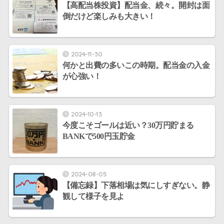
【高配当株投資】配当金、続々。開封は面
倒だけど楽しみも大きい！
2024-11-30
何かと出費の多いこの時期。配当金の入金
が心強い！
2024-10-13
今度こそゴールは近い？30万円貯まる
BANKで500円玉貯金
2024-08-05
【備忘録】下落相場は気にしすぎない。静
観して様子を見よ