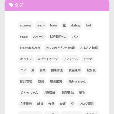
タグ
accessory
beauty
books
花
clothing
food
cosme
スイーツ
LOVE姪っこ
パン
Nintendo Switch
あつまれどうぶつの森
ふるさと納税
キッチン
スプラトゥーン
リフォーム
ドラマ
ニノ
嵐
音楽
健康管理
資産運用
配当金
家計管理
投資
映画鑑賞
母みっちゃん
父とっちゃん
月曜断食
無印良品
脱毛
在宅勤務
雑貨
食器
介護
空
ブログ運営