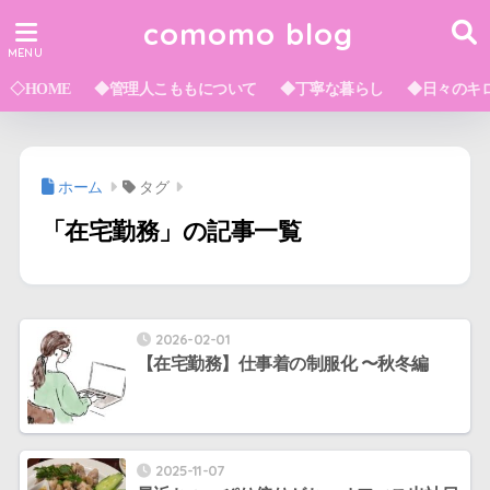
comomo blog
◇HOME
◆管理人こももについて
◆丁寧な暮らし
◆日々のキ
ホーム
タグ
「在宅勤務」の記事一覧
2026-02-01
【在宅勤務】仕事着の制服化 〜秋冬編
2025-11-07