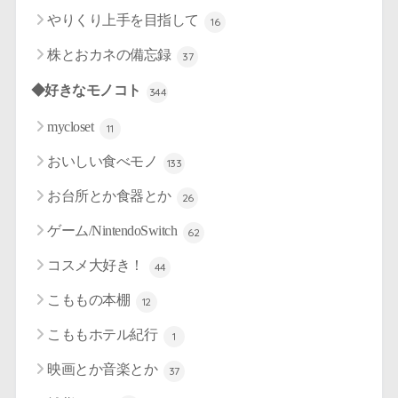
やりくり上手を目指して
16
株とおカネの備忘録
37
◆好きなモノコト
344
mycloset
11
おいしい食べモノ
133
お台所とか食器とか
26
ゲーム/NintendoSwitch
62
コスメ大好き！
44
こももの本棚
12
こももホテル紀行
1
映画とか音楽とか
37