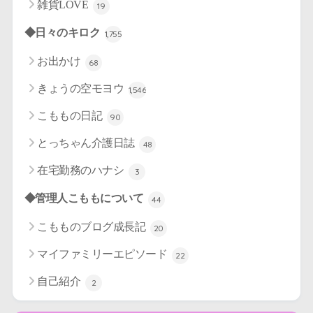
雑貨LOVE
19
◆日々のキロク
1,755
お出かけ
68
きょうの空モヨウ
1,546
こももの日記
90
とっちゃん介護日誌
48
在宅勤務のハナシ
3
◆管理人こももについて
44
こもものブログ成長記
20
マイファミリーエピソード
22
自己紹介
2