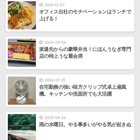
2024-12-07
オフィス出社のモチベーションはランチで
上げる！
2024-09-26
派遣先からの豪華弁当！にほんうなぎ専門
店の特上うな重会席
2024-07-25
在宅勤務の強い味方クリップ式卓上扇風
機。キッチンや洗面所でも大活躍
2023-04-26
雨の水曜日。やる事多いがやる気が起きぬ