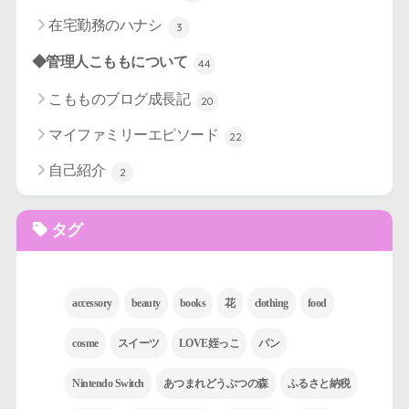
在宅勤務のハナシ
3
◆管理人こももについて
44
こもものブログ成長記
20
マイファミリーエピソード
22
自己紹介
2
タグ
accessory
beauty
books
花
clothing
food
cosme
スイーツ
LOVE姪っこ
パン
Nintendo Switch
あつまれどうぶつの森
ふるさと納税