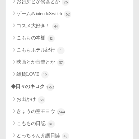
お台所とか食器とか
26
ゲーム/NintendoSwitch
62
コスメ大好き！
44
こももの本棚
12
こももホテル紀行
1
映画とか音楽とか
37
雑貨LOVE
19
◆日々のキロク
1,753
お出かけ
68
きょうの空モヨウ
1,544
こももの日記
90
とっちゃん介護日誌
48