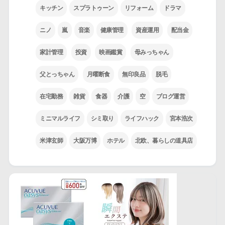
キッチン
スプラトゥーン
リフォーム
ドラマ
ニノ
嵐
音楽
健康管理
資産運用
配当金
家計管理
投資
映画鑑賞
母みっちゃん
父とっちゃん
月曜断食
無印良品
脱毛
在宅勤務
雑貨
食器
介護
空
ブログ運営
ミニマルライフ
シミ取り
ライフハック
宮本浩次
米津玄師
大阪万博
ホテル
北欧、暮らしの道具店