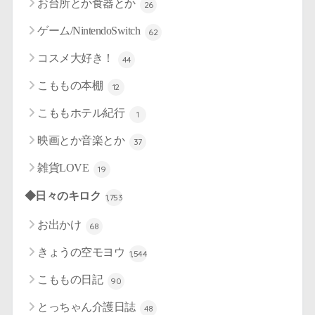
お台所とか食器とか
26
ゲーム/NintendoSwitch
62
コスメ大好き！
44
こももの本棚
12
こももホテル紀行
1
映画とか音楽とか
37
雑貨LOVE
19
◆日々のキロク
1,753
お出かけ
68
きょうの空モヨウ
1,544
こももの日記
90
とっちゃん介護日誌
48