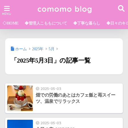
comomo blog
◇HOME
◆管理人こももについて
◆丁寧な暮らし
◆日々のキ
ホーム
2025年
5月
「2025年5月3日」の記事一覧
2025-05-03
畑での労働のあとはカフェ飯と苺スイー
ツ、温泉でリラックス
2025-05-03