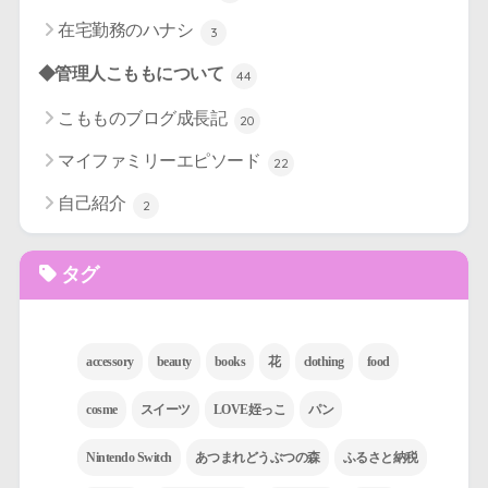
在宅勤務のハナシ
3
◆管理人こももについて
44
こもものブログ成長記
20
マイファミリーエピソード
22
自己紹介
2
タグ
accessory
beauty
books
花
clothing
food
cosme
スイーツ
LOVE姪っこ
パン
Nintendo Switch
あつまれどうぶつの森
ふるさと納税