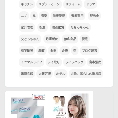
キッチン
スプラトゥーン
リフォーム
ドラマ
ニノ
嵐
音楽
健康管理
資産運用
配当金
家計管理
投資
映画鑑賞
母みっちゃん
父とっちゃん
月曜断食
無印良品
脱毛
在宅勤務
雑貨
食器
介護
空
ブログ運営
ミニマルライフ
シミ取り
ライフハック
宮本浩次
米津玄師
大阪万博
ホテル
北欧、暮らしの道具店