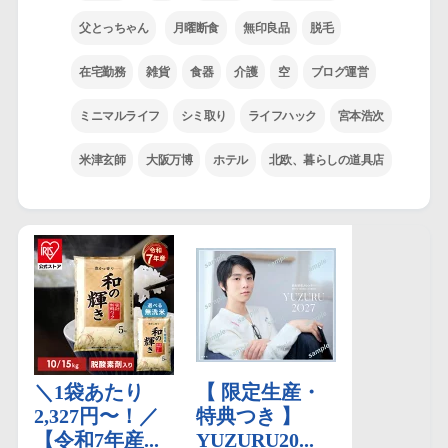
父とっちゃん
月曜断食
無印良品
脱毛
在宅勤務
雑貨
食器
介護
空
ブログ運営
ミニマルライフ
シミ取り
ライフハック
宮本浩次
米津玄師
大阪万博
ホテル
北欧、暮らしの道具店