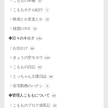
こももの本棚
12
こももホテル紀行
1
映画とか音楽とか
37
雑貨LOVE
19
◆日々のキロク
1,756
お出かけ
68
きょうの空モヨウ
1,547
こももの日記
90
とっちゃん介護日誌
48
在宅勤務のハナシ
3
◆管理人こももについて
44
こもものブログ成長記
20