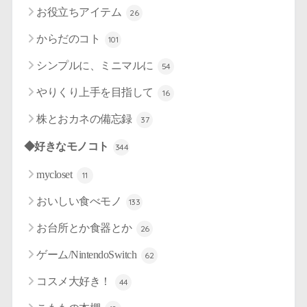
お役立ちアイテム
26
からだのコト
101
シンプルに、ミニマルに
54
やりくり上手を目指して
16
株とおカネの備忘録
37
◆好きなモノコト
344
mycloset
11
おいしい食べモノ
133
お台所とか食器とか
26
ゲーム/NintendoSwitch
62
コスメ大好き！
44