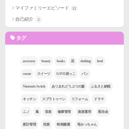
マイファミリーエピソード
22
自己紹介
2
タグ
accessory
beauty
books
花
clothing
food
cosme
スイーツ
LOVE姪っこ
パン
Nintendo Switch
あつまれどうぶつの森
ふるさと納税
キッチン
スプラトゥーン
リフォーム
ドラマ
ニノ
嵐
音楽
健康管理
資産運用
配当金
家計管理
投資
映画鑑賞
母みっちゃん