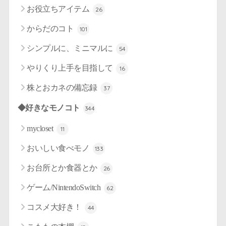
お役立ちアイテム
26
からだのコト
101
シンプルに、ミニマルに
54
やりくり上手を目指して
16
株とおカネの備忘録
37
◆好きなモノコト
344
mycloset
11
おいしい食べモノ
133
お台所とか食器とか
26
ゲーム/NintendoSwitch
62
コスメ大好き！
44