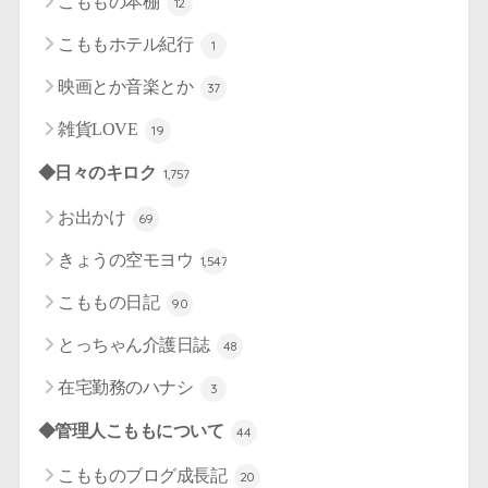
こももの本棚
12
こももホテル紀行
1
映画とか音楽とか
37
雑貨LOVE
19
◆日々のキロク
1,757
お出かけ
69
きょうの空モヨウ
1,547
こももの日記
90
とっちゃん介護日誌
48
在宅勤務のハナシ
3
◆管理人こももについて
44
こもものブログ成長記
20