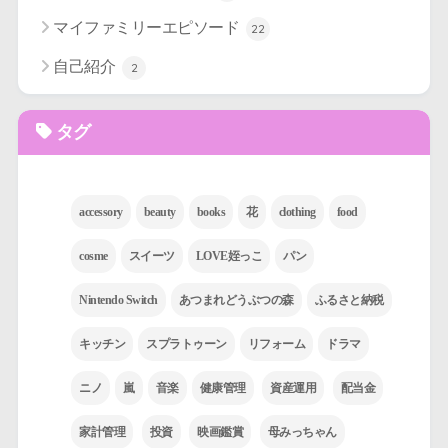
マイファミリーエピソード
22
自己紹介
2
タグ
accessory
beauty
books
花
clothing
food
cosme
スイーツ
LOVE姪っこ
パン
Nintendo Switch
あつまれどうぶつの森
ふるさと納税
キッチン
スプラトゥーン
リフォーム
ドラマ
ニノ
嵐
音楽
健康管理
資産運用
配当金
家計管理
投資
映画鑑賞
母みっちゃん