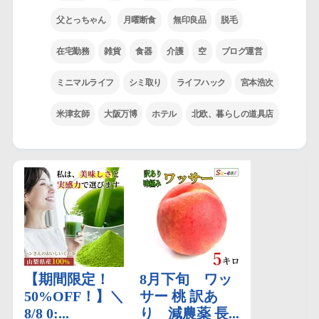
父とっちゃん
月曜断食
無印良品
脱毛
在宅勤務
雑貨
食器
介護
空
ブログ運営
ミニマルライフ
シミ取り
ライフハック
宮本浩次
米津玄師
大阪万博
ホテル
北欧、暮らしの道具店