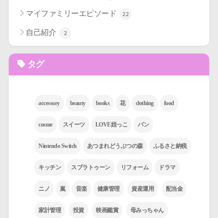
マイファミリーエピソード
22
自己紹介
2
タグ
accessory
beauty
books
花
clothing
food
cosme
スイーツ
LOVE姪っこ
パン
Nintendo Switch
あつまれどうぶつの森
ふるさと納税
キッチン
スプラトゥーン
リフォーム
ドラマ
ニノ
嵐
音楽
健康管理
資産運用
配当金
家計管理
投資
映画鑑賞
母みっちゃん