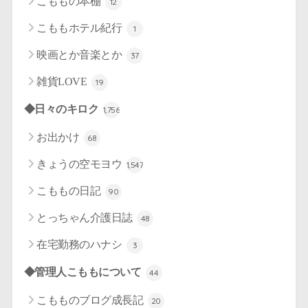
こももの本棚
12
こももホテル紀行
1
映画とか音楽とか
37
雑貨LOVE
19
◆日々のキロク
1,756
お出かけ
68
きょうの空モヨウ
1,547
こももの日記
90
とっちゃん介護日誌
48
在宅勤務のハナシ
3
◆管理人こももについて
44
こもものブログ成長記
20