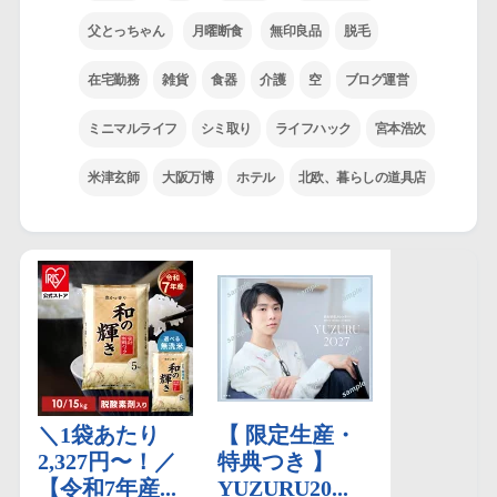
父とっちゃん
月曜断食
無印良品
脱毛
在宅勤務
雑貨
食器
介護
空
ブログ運営
ミニマルライフ
シミ取り
ライフハック
宮本浩次
米津玄師
大阪万博
ホテル
北欧、暮らしの道具店