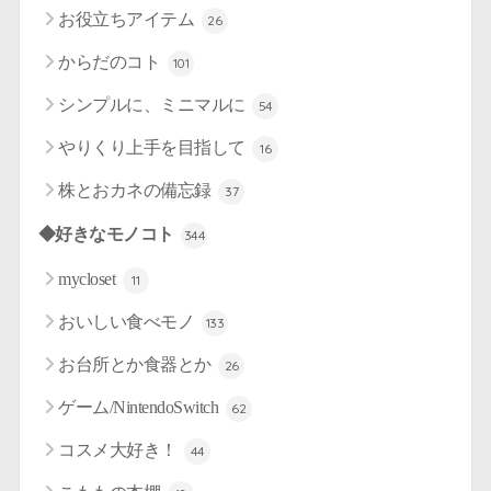
お役立ちアイテム
26
からだのコト
101
シンプルに、ミニマルに
54
やりくり上手を目指して
16
株とおカネの備忘録
37
◆好きなモノコト
344
mycloset
11
おいしい食べモノ
133
お台所とか食器とか
26
ゲーム/NintendoSwitch
62
コスメ大好き！
44