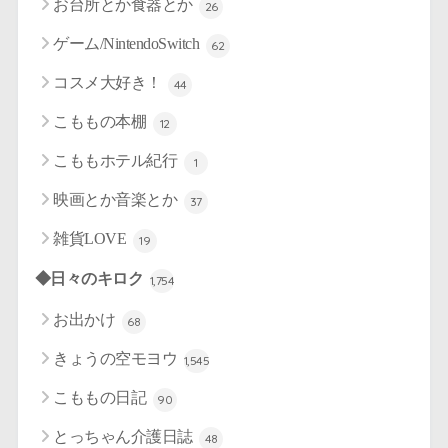
お台所とか食器とか
26
ゲーム/NintendoSwitch
62
コスメ大好き！
44
こももの本棚
12
こももホテル紀行
1
映画とか音楽とか
37
雑貨LOVE
19
◆日々のキロク
1,754
お出かけ
68
きょうの空モヨウ
1,545
こももの日記
90
とっちゃん介護日誌
48