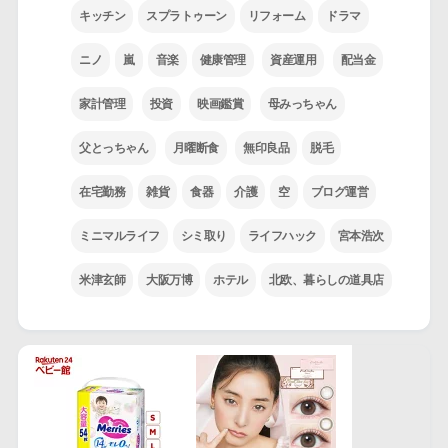
キッチン
スプラトゥーン
リフォーム
ドラマ
ニノ
嵐
音楽
健康管理
資産運用
配当金
家計管理
投資
映画鑑賞
母みっちゃん
父とっちゃん
月曜断食
無印良品
脱毛
在宅勤務
雑貨
食器
介護
空
ブログ運営
ミニマルライフ
シミ取り
ライフハック
宮本浩次
米津玄師
大阪万博
ホテル
北欧、暮らしの道具店