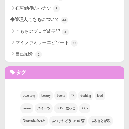
在宅勤務のハナシ
3
◆管理人こももについて
44
こもものブログ成長記
20
マイファミリーエピソード
22
自己紹介
2
タグ
accessory
beauty
books
花
clothing
food
cosme
スイーツ
LOVE姪っこ
パン
Nintendo Switch
あつまれどうぶつの森
ふるさと納税