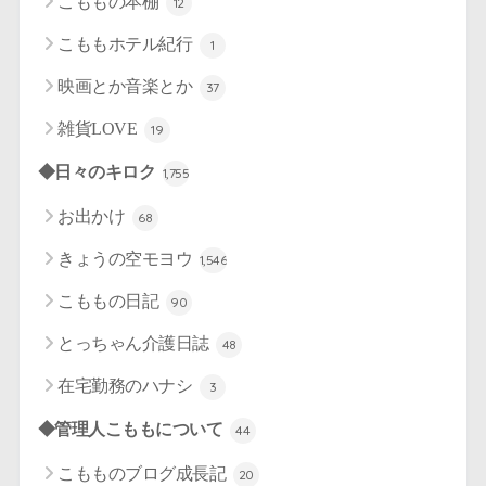
こももの本棚
12
こももホテル紀行
1
映画とか音楽とか
37
雑貨LOVE
19
◆日々のキロク
1,755
お出かけ
68
きょうの空モヨウ
1,546
こももの日記
90
とっちゃん介護日誌
48
在宅勤務のハナシ
3
◆管理人こももについて
44
こもものブログ成長記
20