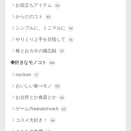
お役立ちアイテム
26
からだのコト
101
シンプルに、ミニマルに
54
やりくり上手を目指して
16
株とおカネの備忘録
37
◆好きなモノコト
344
mycloset
11
おいしい食べモノ
133
お台所とか食器とか
26
ゲーム/NintendoSwitch
62
コスメ大好き！
44