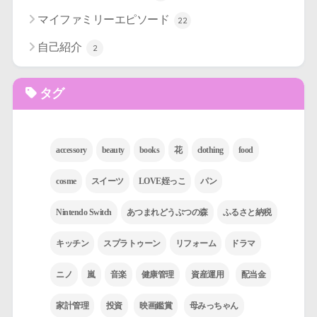
マイファミリーエピソード
22
自己紹介
2
タグ
accessory
beauty
books
花
clothing
food
cosme
スイーツ
LOVE姪っこ
パン
Nintendo Switch
あつまれどうぶつの森
ふるさと納税
キッチン
スプラトゥーン
リフォーム
ドラマ
ニノ
嵐
音楽
健康管理
資産運用
配当金
家計管理
投資
映画鑑賞
母みっちゃん