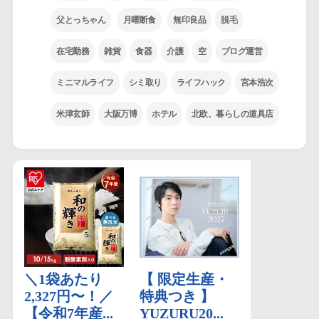
父とっちゃん
月曜断食
無印良品
脱毛
在宅勤務
雑貨
食器
介護
空
ブログ運営
ミニマルライフ
シミ取り
ライフハック
宮本浩次
米津玄師
大阪万博
ホテル
北欧、暮らしの道具店