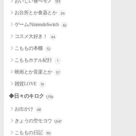
おいしい食べモノ
133
お台所とか食器とか
26
ゲーム/NintendoSwitch
62
コスメ大好き！
44
こももの本棚
12
こももホテル紀行
1
映画とか音楽とか
37
雑貨LOVE
19
◆日々のキロク
1,756
お出かけ
68
きょうの空モヨウ
1,547
こももの日記
90