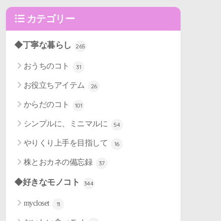
カテゴリー
◆丁寧な暮らし
265
おうちのコト
31
お役立ちアイテム
26
からだのコト
101
シンプルに、ミニマルに
54
やりくり上手を目指して
16
株とおカネの備忘録
37
◆好きなモノコト
344
mycloset
11