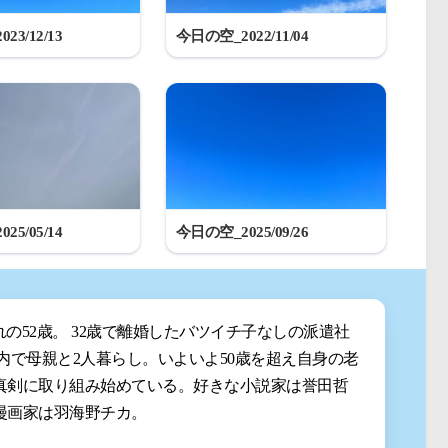
23/12/13
今日の空_2022/11/04
25/05/14
今日の空_2025/09/26
まれの52歳。 32歳で離婚したバツイチ子なしの派遣社
都内で母親と2人暮らし。いよいよ50歳を超え自身の老
真剣に取り組み始めている。好きな小説家は誉田哲
漫画家は羽海野チカ。