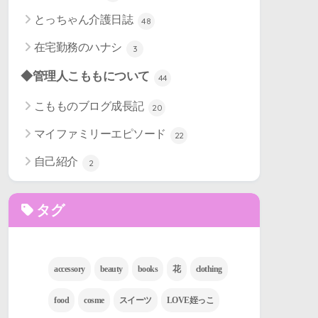
とっちゃん介護日誌
48
在宅勤務のハナシ
3
◆管理人こももについて
44
こもものブログ成長記
20
マイファミリーエピソード
22
自己紹介
2
タグ
accessory
beauty
books
花
clothing
food
cosme
スイーツ
LOVE姪っこ