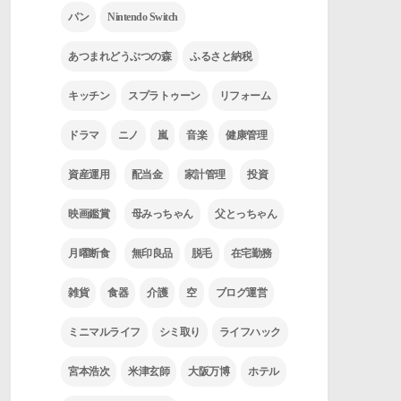
パン
Nintendo Switch
あつまれどうぶつの森
ふるさと納税
キッチン
スプラトゥーン
リフォーム
ドラマ
ニノ
嵐
音楽
健康管理
資産運用
配当金
家計管理
投資
映画鑑賞
母みっちゃん
父とっちゃん
月曜断食
無印良品
脱毛
在宅勤務
雑貨
食器
介護
空
ブログ運営
ミニマルライフ
シミ取り
ライフハック
宮本浩次
米津玄師
大阪万博
ホテル