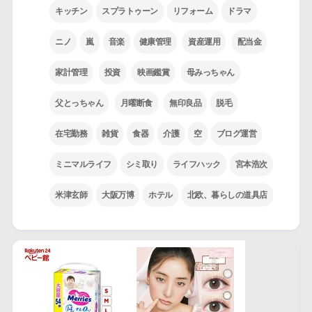
キッチン
スプラトゥーン
リフォーム
ドラマ
ニノ
嵐
音楽
健康管理
資産運用
配当金
家計管理
投資
映画鑑賞
母みっちゃん
父とっちゃん
月曜断食
無印良品
脱毛
在宅勤務
雑貨
食器
介護
空
ブログ運営
ミニマルライフ
シミ取り
ライフハック
宮本浩次
米津玄師
大阪万博
ホテル
北欧、暮らしの道具店