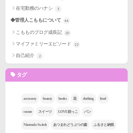
在宅勤務のハナシ
3
◆管理人こももについて
44
こもものブログ成長記
20
マイファミリーエピソード
22
自己紹介
2
タグ
accessory
beauty
books
花
clothing
food
cosme
スイーツ
LOVE姪っこ
パン
Nintendo Switch
あつまれどうぶつの森
ふるさと納税