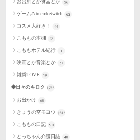
お台所とか食器とか
26
ゲーム/NintendoSwitch
62
コスメ大好き！
44
こももの本棚
12
こももホテル紀行
1
映画とか音楽とか
37
雑貨LOVE
19
◆日々のキロク
1,755
お出かけ
68
きょうの空モヨウ
1,546
こももの日記
90
とっちゃん介護日誌
48