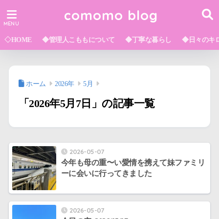
comomo blog
◇HOME
◆管理人こももについて
◆丁寧な暮らし
◆日々のキ
ホーム
2026年
5月
「2026年5月7日」の記事一覧
2026-05-07
今年も母の重〜い愛情を携えて妹ファミリ
ーに会いに行ってきました
2026-05-07