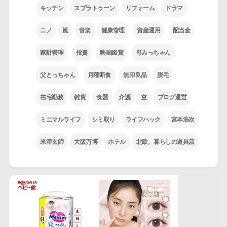
キッチン
スプラトゥーン
リフォーム
ドラマ
ニノ
嵐
音楽
健康管理
資産運用
配当金
家計管理
投資
映画鑑賞
母みっちゃん
父とっちゃん
月曜断食
無印良品
脱毛
在宅勤務
雑貨
食器
介護
空
ブログ運営
ミニマルライフ
シミ取り
ライフハック
宮本浩次
米津玄師
大阪万博
ホテル
北欧、暮らしの道具店