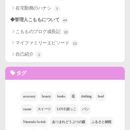
在宅勤務のハナシ
3
◆管理人こももについて
44
こもものブログ成長記
20
マイファミリーエピソード
22
自己紹介
2
タグ
accessory
beauty
books
花
clothing
food
cosme
スイーツ
LOVE姪っこ
パン
Nintendo Switch
あつまれどうぶつの森
ふるさと納税