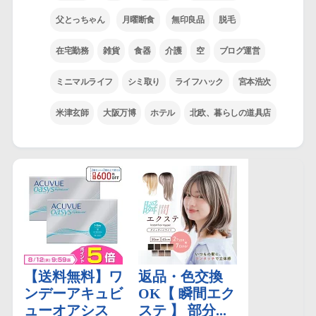
父とっちゃん
月曜断食
無印良品
脱毛
在宅勤務
雑貨
食器
介護
空
ブログ運営
ミニマルライフ
シミ取り
ライフハック
宮本浩次
米津玄師
大阪万博
ホテル
北欧、暮らしの道具店