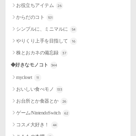
お役立ちアイテム
26
からだのコト
101
シンプルに、ミニマルに
54
やりくり上手を目指して
16
株とおカネの備忘録
37
◆好きなモノコト
344
mycloset
11
おいしい食べモノ
133
お台所とか食器とか
26
ゲーム/NintendoSwitch
62
コスメ大好き！
44