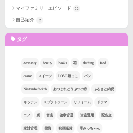
マイファミリーエピソード
22
自己紹介
2
タグ
accessory
beauty
books
花
clothing
food
cosme
スイーツ
LOVE姪っこ
パン
Nintendo Switch
あつまれどうぶつの森
ふるさと納税
キッチン
スプラトゥーン
リフォーム
ドラマ
ニノ
嵐
音楽
健康管理
資産運用
配当金
家計管理
投資
映画鑑賞
母みっちゃん