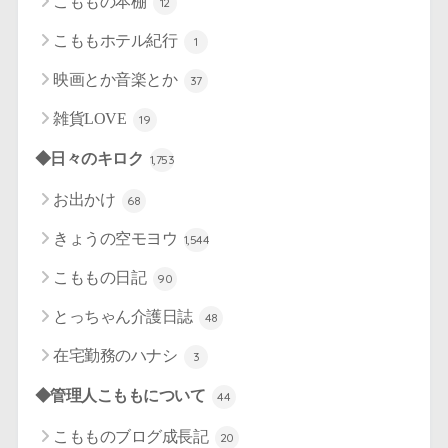
こももの本棚
12
こももホテル紀行
1
映画とか音楽とか
37
雑貨LOVE
19
◆日々のキロク
1,753
お出かけ
68
きょうの空モヨウ
1,544
こももの日記
90
とっちゃん介護日誌
48
在宅勤務のハナシ
3
◆管理人こももについて
44
こもものブログ成長記
20