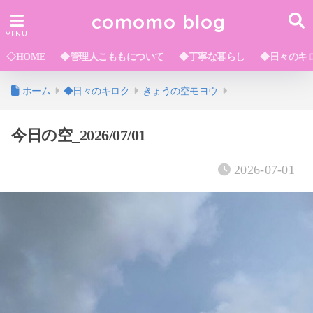
comomo blog
◇HOME
◆管理人こももについて
◆丁寧な暮らし
◆日々のキ
ホーム
◆日々のキロク
きょうの空モヨウ
今日の空_2026/07/01
2026-07-01