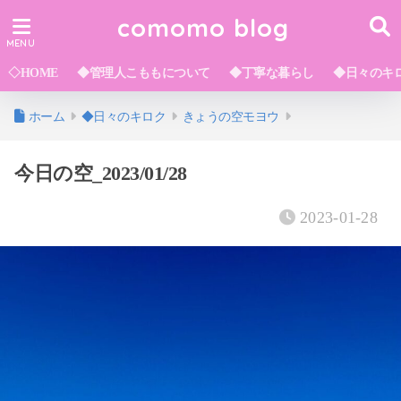
comomo blog
◇HOME
◆管理人こももについて
◆丁寧な暮らし
◆日々のキ
ホーム
◆日々のキロク
きょうの空モヨウ
今日の空_2023/01/28
2023-01-28