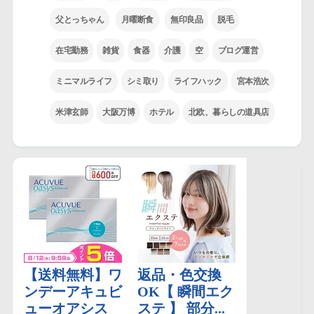
父とっちゃん
月曜断食
無印良品
脱毛
在宅勤務
雑貨
食器
介護
空
ブログ運営
ミニマルライフ
シミ取り
ライフハック
宮本浩次
米津玄師
大阪万博
ホテル
北欧、暮らしの道具店