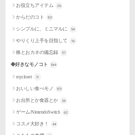
お役立ちアイテム
26
からだのコト
101
シンプルに、ミニマルに
54
やりくり上手を目指して
16
株とおカネの備忘録
37
◆好きなモノコト
344
mycloset
11
おいしい食べモノ
133
お台所とか食器とか
26
ゲーム/NintendoSwitch
62
コスメ大好き！
44