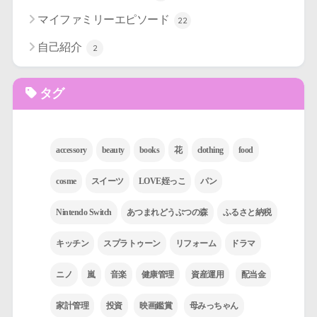
マイファミリーエピソード
22
自己紹介
2
タグ
accessory
beauty
books
花
clothing
food
cosme
スイーツ
LOVE姪っこ
パン
Nintendo Switch
あつまれどうぶつの森
ふるさと納税
キッチン
スプラトゥーン
リフォーム
ドラマ
ニノ
嵐
音楽
健康管理
資産運用
配当金
家計管理
投資
映画鑑賞
母みっちゃん