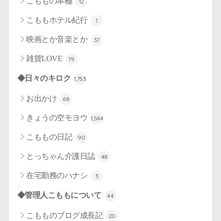
こももの本棚
12
こももホテル紀行
1
映画とか音楽とか
37
雑貨LOVE
19
◆日々のキロク
1,753
お出かけ
68
きょうの空モヨウ
1,544
こももの日記
90
とっちゃん介護日誌
48
在宅勤務のハナシ
3
◆管理人こももについて
44
こもものブログ成長記
20