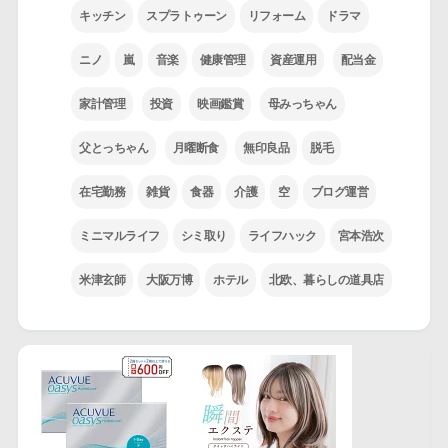
キッチン
スプラトゥーン
リフォーム
ドラマ
ニノ
嵐
音楽
健康管理
資産運用
配当金
家計管理
投資
映画鑑賞
母みっちゃん
父とっちゃん
月曜断食
無印良品
脱毛
在宅勤務
雑貨
食器
介護
空
ブログ運営
ミニマルライフ
シミ取り
ライフハック
宮本浩次
米津玄師
大阪万博
ホテル
北欧、暮らしの道具店