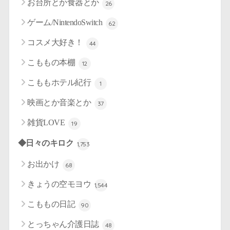
お台所とか食器とか
26
ゲーム/NintendoSwitch
62
コスメ大好き！
44
こももの本棚
12
こももホテル紀行
1
映画とか音楽とか
37
雑貨LOVE
19
◆日々のキロク
1,753
お出かけ
68
きょうの空モヨウ
1,544
こももの日記
90
とっちゃん介護日誌
48