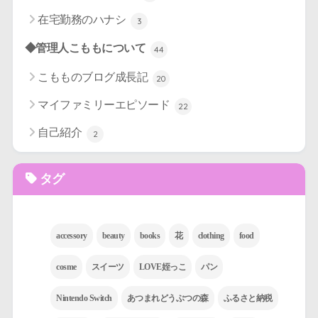
在宅勤務のハナシ
3
◆管理人こももについて
44
こもものブログ成長記
20
マイファミリーエピソード
22
自己紹介
2
タグ
accessory
beauty
books
花
clothing
food
cosme
スイーツ
LOVE姪っこ
パン
Nintendo Switch
あつまれどうぶつの森
ふるさと納税