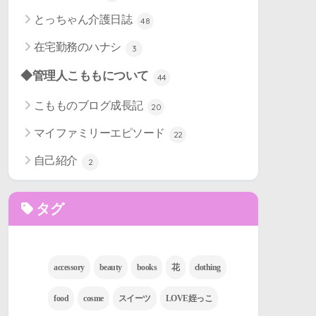
とっちゃん介護日誌
48
在宅勤務のハナシ
3
◆管理人こももについて
44
こもものブログ成長記
20
マイファミリーエピソード
22
自己紹介
2
タグ
accessory
beauty
books
花
clothing
food
cosme
スイーツ
LOVE姪っこ