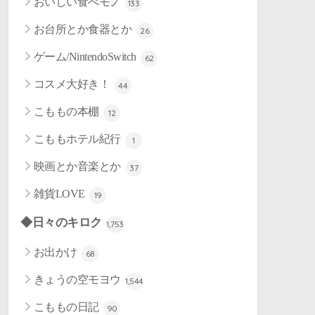
おいしい食べモノ
133
お台所とか食器とか
26
ゲーム/NintendoSwitch
62
コスメ大好き！
44
こももの本棚
12
こももホテル紀行
1
映画とか音楽とか
37
雑貨LOVE
19
◆日々のキロク
1,753
お出かけ
68
きょうの空モヨウ
1,544
こももの日記
90