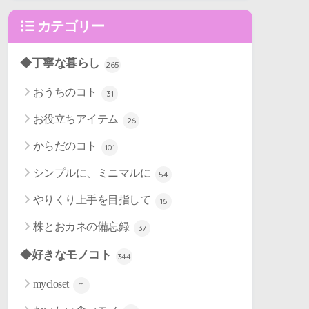
カテゴリー
◆丁寧な暮らし
265
おうちのコト
31
お役立ちアイテム
26
からだのコト
101
シンプルに、ミニマルに
54
やりくり上手を目指して
16
株とおカネの備忘録
37
◆好きなモノコト
344
mycloset
11