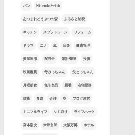
パン
Nintendo Switch
あつまれどうぶつの森
ふるさと納税
キッチン
スプラトゥーン
リフォーム
ドラマ
ニノ
嵐
音楽
健康管理
資産運用
配当金
家計管理
投資
映画鑑賞
母みっちゃん
父とっちゃん
月曜断食
無印良品
脱毛
在宅勤務
雑貨
食器
介護
空
ブログ運営
ミニマルライフ
シミ取り
ライフハック
宮本浩次
米津玄師
大阪万博
ホテル