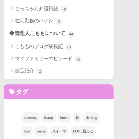
とっちゃん介護日誌
48
在宅勤務のハナシ
3
◆管理人こももについて
44
こもものブログ成長記
20
マイファミリーエピソード
22
自己紹介
2
タグ
accessory
beauty
books
花
clothing
food
cosme
スイーツ
LOVE姪っこ