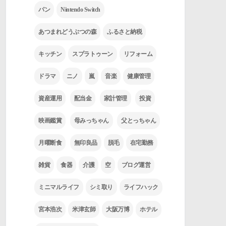
パン
Nintendo Switch
あつまれどうぶつの森
ふるさと納税
キッチン
スプラトゥーン
リフォーム
ドラマ
ニノ
嵐
音楽
健康管理
資産運用
配当金
家計管理
投資
映画鑑賞
母みっちゃん
父とっちゃん
月曜断食
無印良品
脱毛
在宅勤務
雑貨
食器
介護
空
ブログ運営
ミニマルライフ
シミ取り
ライフハック
宮本浩次
米津玄師
大阪万博
ホテル