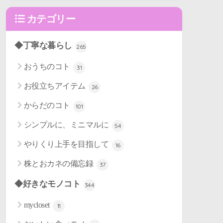
カテゴリー
◆丁寧な暮らし
265
おうちのコト
31
お役立ちアイテム
26
からだのコト
101
シンプルに、ミニマルに
54
やりくり上手を目指して
16
株とおカネの備忘録
37
◆好きなモノコト
344
mycloset
11