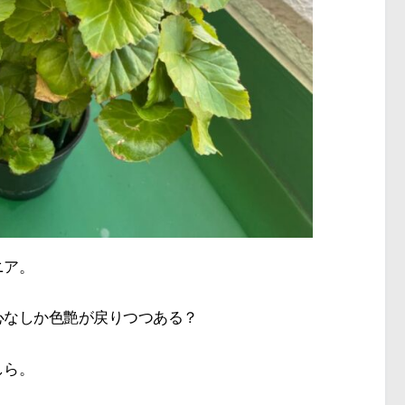
ニア。
心なしか色艶が戻りつつある？
しら。