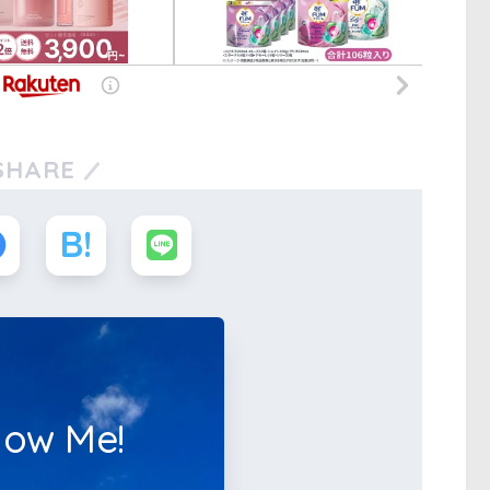
SHARE
low Me!