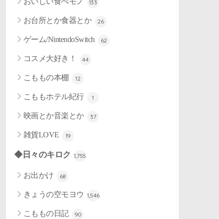
おいしい食べモノ
133
お台所とか食器とか
26
ゲーム/NintendoSwitch
62
コスメ大好き！
44
こももの本棚
12
こももホテル紀行
1
映画とか音楽とか
37
雑貨LOVE
19
◆日々のキロク
1,755
お出かけ
68
きょうの空モヨウ
1,546
こももの日記
90