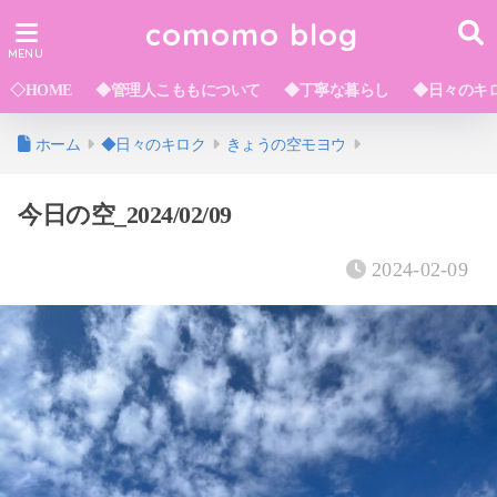
comomo blog
◇HOME
◆管理人こももについて
◆丁寧な暮らし
◆日々のキ
ホーム
◆日々のキロク
きょうの空モヨウ
今日の空_2024/02/09
2024-02-09