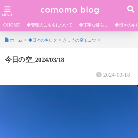
comomo blog
◇HOME
◆管理人こももについて
◆丁寧な暮らし
◆日々のキ
ホーム
◆日々のキロク
きょうの空モヨウ
今日の空_2024/03/18
2024-03-18