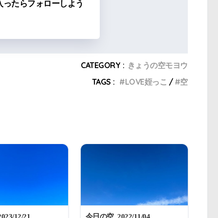
入ったらフォローしよう
CATEGORY :
きょうの空モヨウ
TAGS :
LOVE姪っこ
空
23/12/21
今日の空_2022/11/04