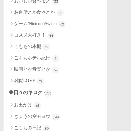
おいしい食べモノ
133
お台所とか食器とか
26
ゲーム/NintendoSwitch
62
コスメ大好き！
44
こももの本棚
12
こももホテル紀行
1
映画とか音楽とか
37
雑貨LOVE
19
◆日々のキロク
1,753
お出かけ
68
きょうの空モヨウ
1,544
こももの日記
90