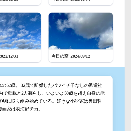
22/12/31
今日の空_2024/09/12
まれの52歳。 32歳で離婚したバツイチ子なしの派遣社
都内で母親と2人暮らし。いよいよ50歳を超え自身の老
真剣に取り組み始めている。好きな小説家は誉田哲
漫画家は羽海野チカ。