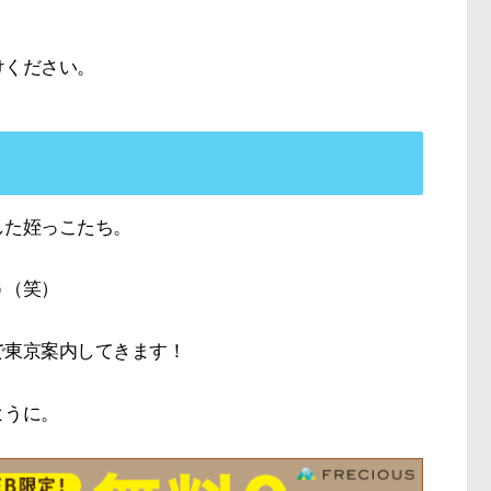
けください。
した姪っこたち。
う（笑）
で東京案内してきます！
ように。