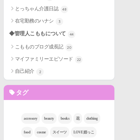
とっちゃん介護日誌
48
在宅勤務のハナシ
3
◆管理人こももについて
44
こもものブログ成長記
20
マイファミリーエピソード
22
自己紹介
2
タグ
accessory
beauty
books
花
clothing
food
cosme
スイーツ
LOVE姪っこ