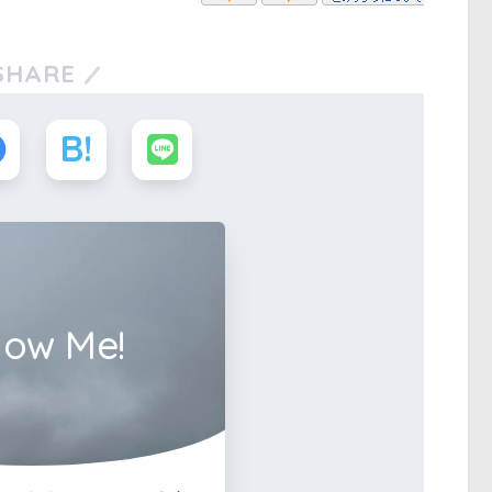
SHARE
low Me!