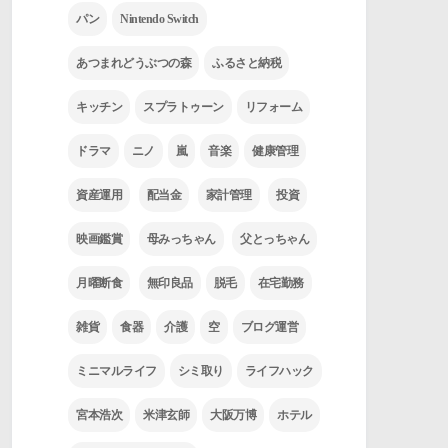
パン
Nintendo Switch
あつまれどうぶつの森
ふるさと納税
キッチン
スプラトゥーン
リフォーム
ドラマ
ニノ
嵐
音楽
健康管理
資産運用
配当金
家計管理
投資
映画鑑賞
母みっちゃん
父とっちゃん
月曜断食
無印良品
脱毛
在宅勤務
雑貨
食器
介護
空
ブログ運営
ミニマルライフ
シミ取り
ライフハック
宮本浩次
米津玄師
大阪万博
ホテル