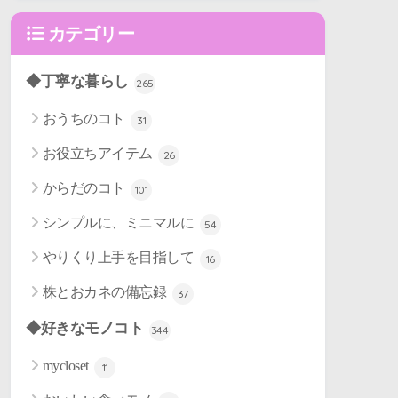
カテゴリー
◆丁寧な暮らし
265
おうちのコト
31
お役立ちアイテム
26
からだのコト
101
シンプルに、ミニマルに
54
やりくり上手を目指して
16
株とおカネの備忘録
37
◆好きなモノコト
344
mycloset
11