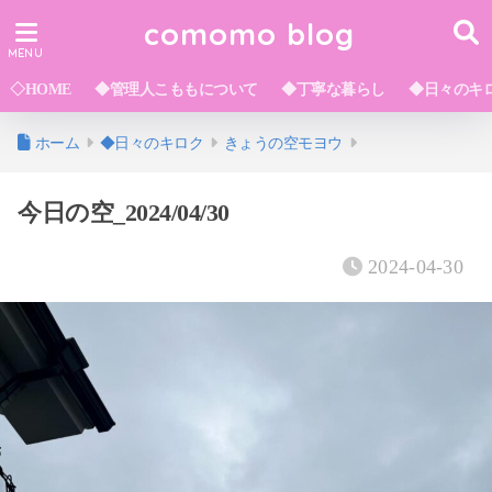
comomo blog
◇HOME
◆管理人こももについて
◆丁寧な暮らし
◆日々のキ
ホーム
◆日々のキロク
きょうの空モヨウ
今日の空_2024/04/30
2024-04-30