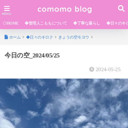
comomo blog
◇HOME
◆管理人こももについて
◆丁寧な暮らし
◆日々のキ
ホーム
◆日々のキロク
きょうの空モヨウ
今日の空_2024/05/25
2024-05-25