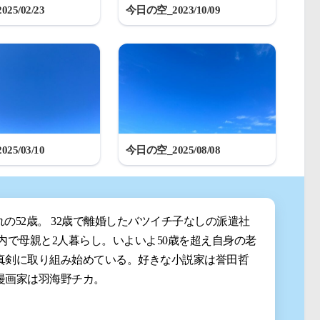
25/02/23
今日の空_2023/10/09
25/03/10
今日の空_2025/08/08
まれの52歳。 32歳で離婚したバツイチ子なしの派遣社
都内で母親と2人暮らし。いよいよ50歳を超え自身の老
真剣に取り組み始めている。好きな小説家は誉田哲
漫画家は羽海野チカ。