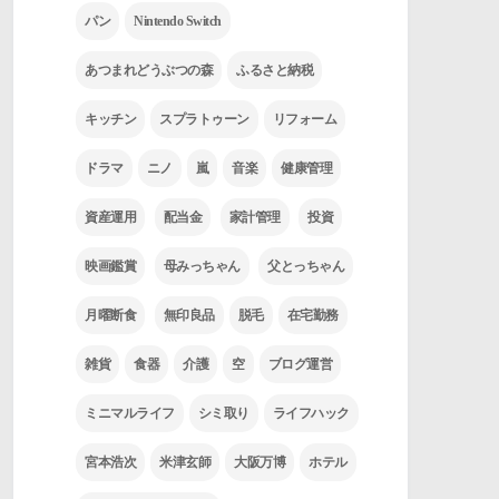
パン
Nintendo Switch
あつまれどうぶつの森
ふるさと納税
キッチン
スプラトゥーン
リフォーム
ドラマ
ニノ
嵐
音楽
健康管理
資産運用
配当金
家計管理
投資
映画鑑賞
母みっちゃん
父とっちゃん
月曜断食
無印良品
脱毛
在宅勤務
雑貨
食器
介護
空
ブログ運営
ミニマルライフ
シミ取り
ライフハック
宮本浩次
米津玄師
大阪万博
ホテル