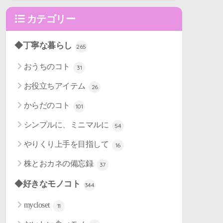
カテゴリー
◆丁寧な暮らし
265
おうちのコト
31
お役立ちアイテム
26
からだのコト
101
シンプルに、ミニマルに
54
やりくり上手を目指して
16
株とおカネの備忘録
37
◆好きなモノコト
344
mycloset
11