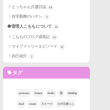
とっちゃん介護日誌
48
在宅勤務のハナシ
3
◆管理人こももについて
44
こもものブログ成長記
20
マイファミリーエピソード
22
自己紹介
2
タグ
accessory
beauty
books
花
clothing
food
cosme
スイーツ
LOVE姪っこ