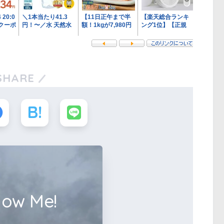
SHARE
low Me!