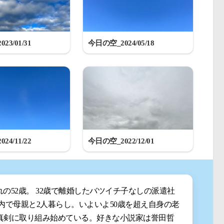
23/01/31
今日の空_2024/05/18
24/11/22
今日の空_2022/12/01
まれの52歳。 32歳で離婚したバツイチ子なしの派遣社
都内で母親と2人暮らし。いよいよ50歳を超え自身の老
真剣に取り組み始めている。好きな小説家は誉田哲