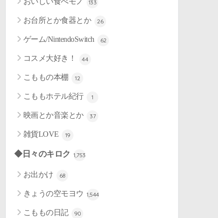
おいしい食べモノ
133
お台所とか食器とか
26
ゲーム/NintendoSwitch
62
コスメ大好き！
44
こももの本棚
12
こももホテル紀行
1
映画とか音楽とか
37
雑貨LOVE
19
◆日々のキロク
1,753
お出かけ
68
きょうの空モヨウ
1,544
こももの日記
90