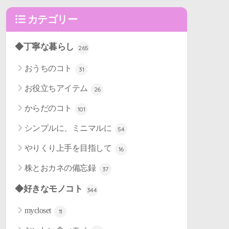
カテゴリー
◆丁寧な暮らし
265
おうちのコト
31
お役立ちアイテム
26
からだのコト
101
シンプルに、ミニマルに
54
やりくり上手を目指して
16
株とおカネの備忘録
37
◆好きなモノコト
344
mycloset
11