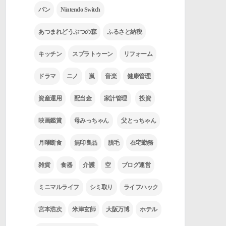
パン
Nintendo Switch
あつまれどうぶつの森
ふるさと納税
キッチン
スプラトゥーン
リフォーム
ドラマ
ニノ
嵐
音楽
健康管理
資産運用
配当金
家計管理
投資
映画鑑賞
母みっちゃん
父とっちゃん
月曜断食
無印良品
脱毛
在宅勤務
雑貨
食器
介護
空
ブログ運営
ミニマルライフ
シミ取り
ライフハック
宮本浩次
米津玄師
大阪万博
ホテル