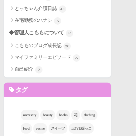
とっちゃん介護日誌
48
在宅勤務のハナシ
3
◆管理人こももについて
44
こもものブログ成長記
20
マイファミリーエピソード
22
自己紹介
2
タグ
accessory
beauty
books
花
clothing
food
cosme
スイーツ
LOVE姪っこ