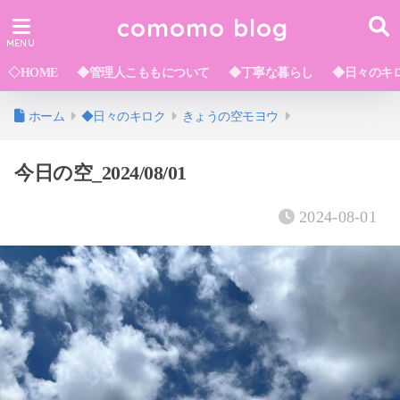
comomo blog
◇HOME
◆管理人こももについて
◆丁寧な暮らし
◆日々のキ
ホーム
◆日々のキロク
きょうの空モヨウ
今日の空_2024/08/01
2024-08-01