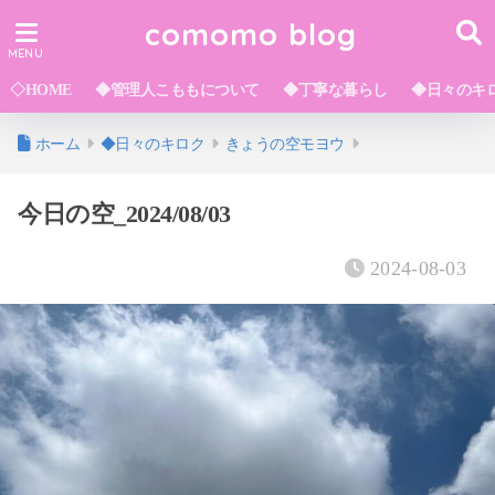
comomo blog
◇HOME
◆管理人こももについて
◆丁寧な暮らし
◆日々のキ
ホーム
◆日々のキロク
きょうの空モヨウ
今日の空_2024/08/03
2024-08-03