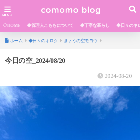
comomo blog
◇HOME
◆管理人こももについて
◆丁寧な暮らし
◆日々のキ
ホーム
◆日々のキロク
きょうの空モヨウ
今日の空_2024/08/20
2024-08-20