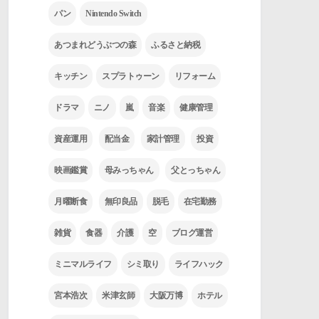
パン
Nintendo Switch
あつまれどうぶつの森
ふるさと納税
キッチン
スプラトゥーン
リフォーム
ドラマ
ニノ
嵐
音楽
健康管理
資産運用
配当金
家計管理
投資
映画鑑賞
母みっちゃん
父とっちゃん
月曜断食
無印良品
脱毛
在宅勤務
雑貨
食器
介護
空
ブログ運営
ミニマルライフ
シミ取り
ライフハック
宮本浩次
米津玄師
大阪万博
ホテル