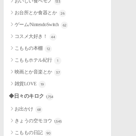
おいしい食べモノ
133
お台所とか食器とか
26
ゲーム/NintendoSwitch
62
コスメ大好き！
44
こももの本棚
12
こももホテル紀行
1
映画とか音楽とか
37
雑貨LOVE
19
◆日々のキロク
1,754
お出かけ
68
きょうの空モヨウ
1,545
こももの日記
90