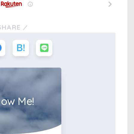
SHARE
low Me!