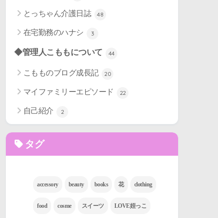
とっちゃん介護日誌
48
在宅勤務のハナシ
3
◆管理人こももについて
44
こもものブログ成長記
20
マイファミリーエピソード
22
自己紹介
2
タグ
accessory
beauty
books
花
clothing
food
cosme
スイーツ
LOVE姪っこ