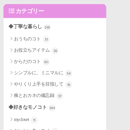
カテゴリー
◆丁寧な暮らし
265
おうちのコト
31
お役立ちアイテム
26
からだのコト
101
シンプルに、ミニマルに
54
やりくり上手を目指して
16
株とおカネの備忘録
37
◆好きなモノコト
344
mycloset
11