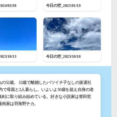
24/03/30
今日の空_2025/01/19
23/10/13
今日の空_2023/10/10
まれの52歳。 32歳で離婚したバツイチ子なしの派遣社
都内で母親と2人暮らし。いよいよ50歳を超え自身の老
真剣に取り組み始めている。好きな小説家は誉田哲
漫画家は羽海野チカ。