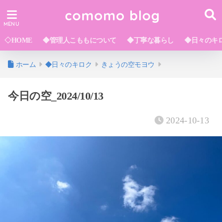
comomo blog
◇HOME
◆管理人こももについて
◆丁寧な暮らし
◆日々のキ
ホーム
◆日々のキロク
きょうの空モヨウ
今日の空_2024/10/13
2024-10-13