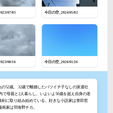
23/07/05
今日の空_2024/05/02
23/08/16
今日の空_2026/01/26
まれの52歳。 32歳で離婚したバツイチ子なしの派遣社
都内で母親と2人暮らし。いよいよ50歳を超え自身の老
真剣に取り組み始めている。好きな小説家は誉田哲
漫画家は羽海野チカ。