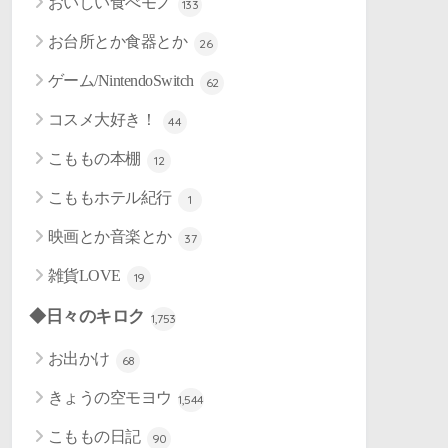
おいしい食べモノ
133
お台所とか食器とか
26
ゲーム/NintendoSwitch
62
コスメ大好き！
44
こももの本棚
12
こももホテル紀行
1
映画とか音楽とか
37
雑貨LOVE
19
◆日々のキロク
1,753
お出かけ
68
きょうの空モヨウ
1,544
こももの日記
90