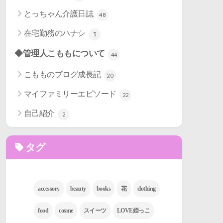
とっちゃん介護日誌
48
在宅勤務のハナシ
3
◆管理人こももについて
44
こもものブログ成長記
20
マイファミリーエピソード
22
自己紹介
2
タグ
accessory
beauty
books
花
clothing
food
cosme
スイーツ
LOVE姪っこ