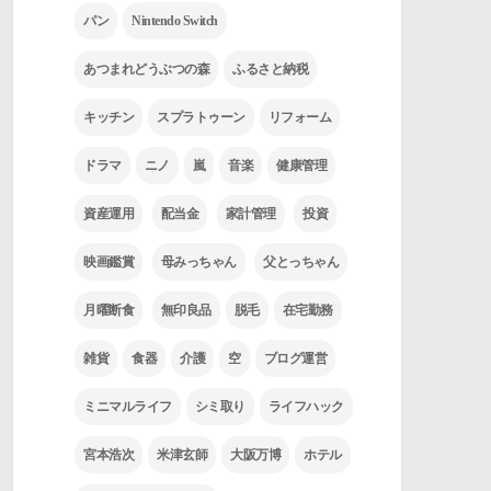
パン
Nintendo Switch
あつまれどうぶつの森
ふるさと納税
キッチン
スプラトゥーン
リフォーム
ドラマ
ニノ
嵐
音楽
健康管理
資産運用
配当金
家計管理
投資
映画鑑賞
母みっちゃん
父とっちゃん
月曜断食
無印良品
脱毛
在宅勤務
雑貨
食器
介護
空
ブログ運営
ミニマルライフ
シミ取り
ライフハック
宮本浩次
米津玄師
大阪万博
ホテル