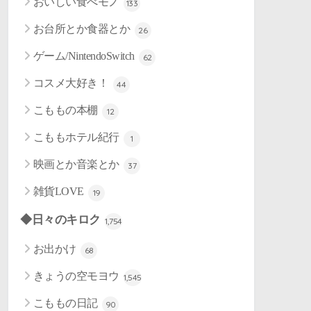
おいしい食べモノ
133
お台所とか食器とか
26
ゲーム/NintendoSwitch
62
コスメ大好き！
44
こももの本棚
12
こももホテル紀行
1
映画とか音楽とか
37
雑貨LOVE
19
◆日々のキロク
1,754
お出かけ
68
きょうの空モヨウ
1,545
こももの日記
90