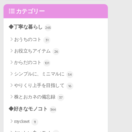
カテゴリー
◆丁寧な暮らし
265
おうちのコト
31
お役立ちアイテム
26
からだのコト
101
シンプルに、ミニマルに
54
やりくり上手を目指して
16
株とおカネの備忘録
37
◆好きなモノコト
344
mycloset
11