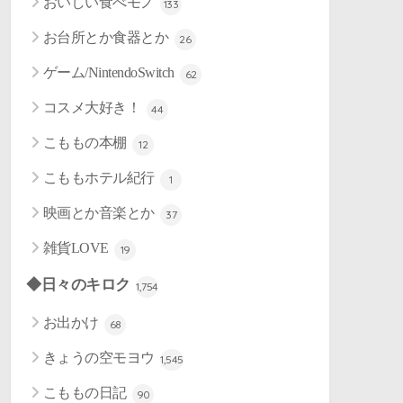
おいしい食べモノ
133
お台所とか食器とか
26
ゲーム/NintendoSwitch
62
コスメ大好き！
44
こももの本棚
12
こももホテル紀行
1
映画とか音楽とか
37
雑貨LOVE
19
◆日々のキロク
1,754
お出かけ
68
きょうの空モヨウ
1,545
こももの日記
90