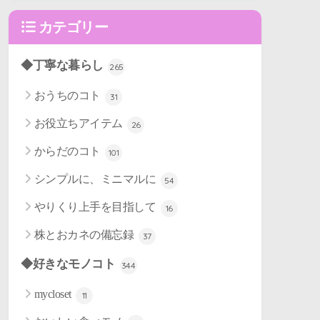
カテゴリー
◆丁寧な暮らし
265
おうちのコト
31
お役立ちアイテム
26
からだのコト
101
シンプルに、ミニマルに
54
やりくり上手を目指して
16
株とおカネの備忘録
37
◆好きなモノコト
344
mycloset
11