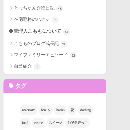
とっちゃん介護日誌
48
在宅勤務のハナシ
3
◆管理人こももについて
44
こもものブログ成長記
20
マイファミリーエピソード
22
自己紹介
2
タグ
accessory
beauty
books
花
clothing
food
cosme
スイーツ
LOVE姪っこ