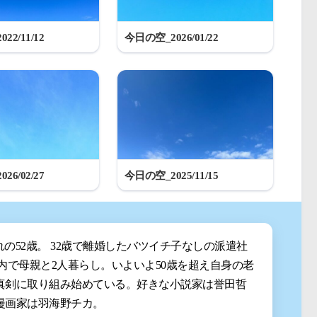
22/11/12
今日の空_2026/01/22
26/02/27
今日の空_2025/11/15
まれの52歳。 32歳で離婚したバツイチ子なしの派遣社
都内で母親と2人暮らし。いよいよ50歳を超え自身の老
真剣に取り組み始めている。好きな小説家は誉田哲
漫画家は羽海野チカ。