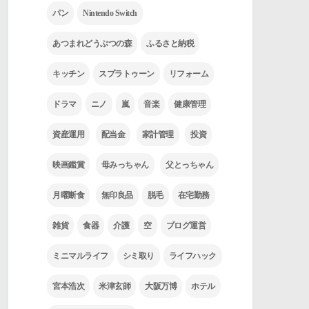
パン
Nintendo Switch
あつまれどうぶつの森
ふるさと納税
キッチン
スプラトゥーン
リフォーム
ドラマ
ニノ
嵐
音楽
健康管理
資産運用
配当金
家計管理
投資
映画鑑賞
母みっちゃん
父とっちゃん
月曜断食
無印良品
脱毛
在宅勤務
雑貨
食器
介護
空
ブログ運営
ミニマルライフ
シミ取り
ライフハック
宮本浩次
米津玄師
大阪万博
ホテル