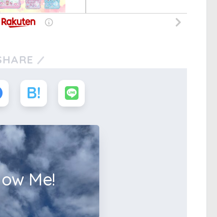
SHARE
low Me!