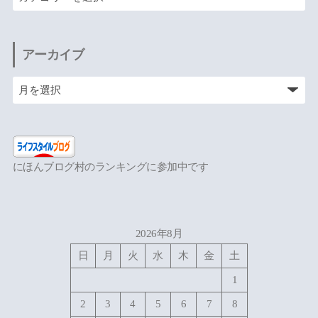
アーカイブ
にほんブログ村のランキングに参加中です
2026年8月
日
月
火
水
木
金
土
1
2
3
4
5
6
7
8