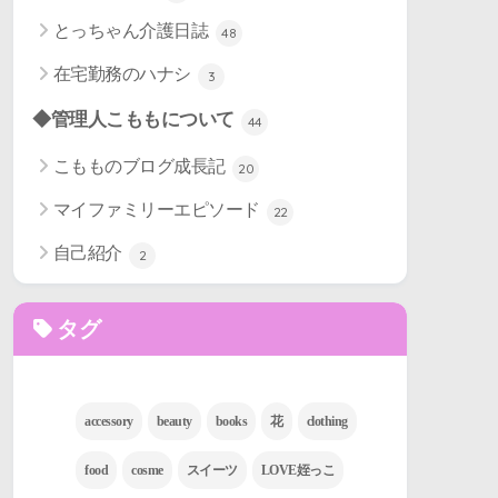
とっちゃん介護日誌
48
在宅勤務のハナシ
3
◆管理人こももについて
44
こもものブログ成長記
20
マイファミリーエピソード
22
自己紹介
2
タグ
accessory
beauty
books
花
clothing
food
cosme
スイーツ
LOVE姪っこ