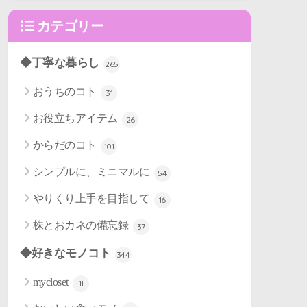
カテゴリー
◆丁寧な暮らし
265
おうちのコト
31
お役立ちアイテム
26
からだのコト
101
シンプルに、ミニマルに
54
やりくり上手を目指して
16
株とおカネの備忘録
37
◆好きなモノコト
344
mycloset
11