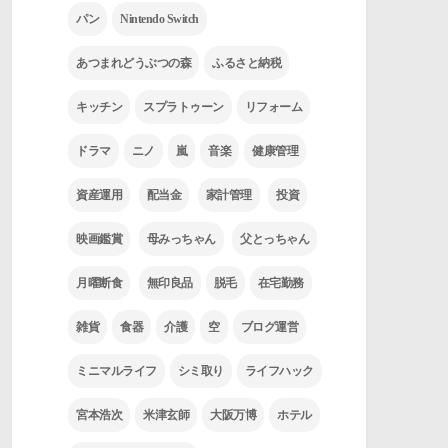
パン
Nintendo Switch
あつまれどうぶつの森
ふるさと納税
キッチン
スプラトゥーン
リフォーム
ドラマ
ニノ
嵐
音楽
健康管理
資産運用
配当金
家計管理
投資
映画鑑賞
母みっちゃん
父とっちゃん
月曜断食
無印良品
脱毛
在宅勤務
雑貨
食器
介護
空
ブログ運営
ミニマルライフ
シミ取り
ライフハック
宮本浩次
米津玄師
大阪万博
ホテル