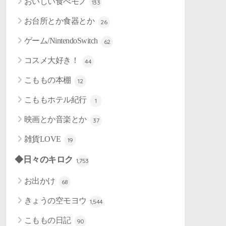
おいしい食べモノ
133
お台所とか食器とか
26
ゲーム/NintendoSwitch
62
コスメ大好き！
44
こももの本棚
12
こももホテル紀行
1
映画とか音楽とか
37
雑貨LOVE
19
◆日々のキロク
1,753
お出かけ
68
きょうの空モヨウ
1,544
こももの日記
90