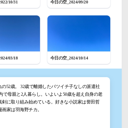
22/10/31
今日の空_2024/09/20
24/03/18
今日の空_2024/10/14
まれの52歳。 32歳で離婚したバツイチ子なしの派遣社
都内で母親と2人暮らし。いよいよ50歳を超え自身の老
真剣に取り組み始めている。好きな小説家は誉田哲
漫画家は羽海野チカ。