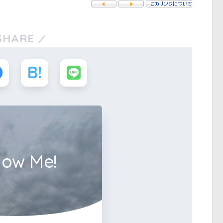
SHARE
low Me!