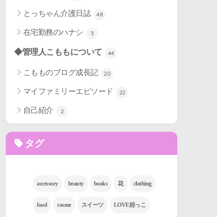
とっちゃん介護日誌
48
在宅勤務のハナシ
3
◆管理人こももについて
44
こもものブログ成長記
20
マイファミリーエピソード
22
自己紹介
2
タグ
accessory
beauty
books
花
clothing
food
cosme
スイーツ
LOVE姪っこ