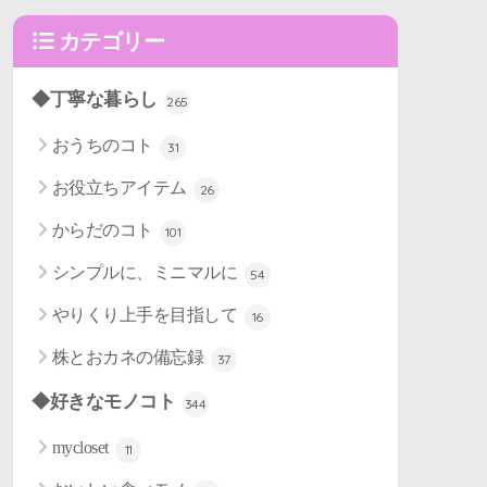
カテゴリー
◆丁寧な暮らし
265
おうちのコト
31
お役立ちアイテム
26
からだのコト
101
シンプルに、ミニマルに
54
やりくり上手を目指して
16
株とおカネの備忘録
37
◆好きなモノコト
344
mycloset
11