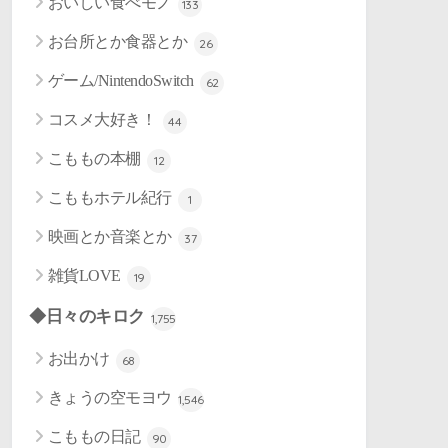
おいしい食べモノ
133
お台所とか食器とか
26
ゲーム/NintendoSwitch
62
コスメ大好き！
44
こももの本棚
12
こももホテル紀行
1
映画とか音楽とか
37
雑貨LOVE
19
◆日々のキロク
1,755
お出かけ
68
きょうの空モヨウ
1,546
こももの日記
90