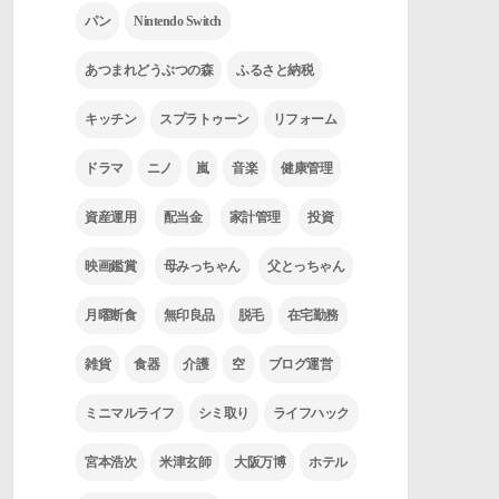
パン
Nintendo Switch
あつまれどうぶつの森
ふるさと納税
キッチン
スプラトゥーン
リフォーム
ドラマ
ニノ
嵐
音楽
健康管理
資産運用
配当金
家計管理
投資
映画鑑賞
母みっちゃん
父とっちゃん
月曜断食
無印良品
脱毛
在宅勤務
雑貨
食器
介護
空
ブログ運営
ミニマルライフ
シミ取り
ライフハック
宮本浩次
米津玄師
大阪万博
ホテル