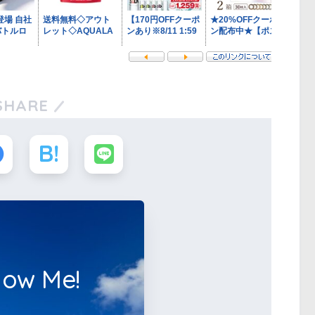
SHARE
low Me!