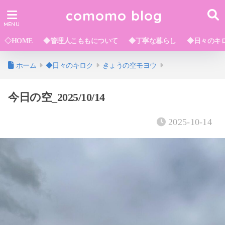
comomo blog
◇HOME
◆管理人こももについて
◆丁寧な暮らし
◆日々のキ
ホーム
◆日々のキロク
きょうの空モヨウ
今日の空_2025/10/14
2025-10-14