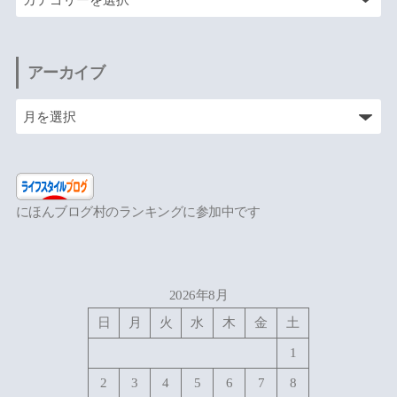
アーカイブ
にほんブログ村のランキングに参加中です
2026年8月
日
月
火
水
木
金
土
1
2
3
4
5
6
7
8