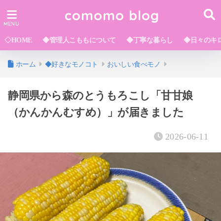
comomo blog
◇HOME
◆管理人こももについて
◆丁寧な暮らし
◆日々のキ
ホーム
◆好きなモノコト
おいしい食べモノ
静岡県から森のとうもろこし「甘甘娘
（かんかんむすめ）」が届きました
2026-06-11