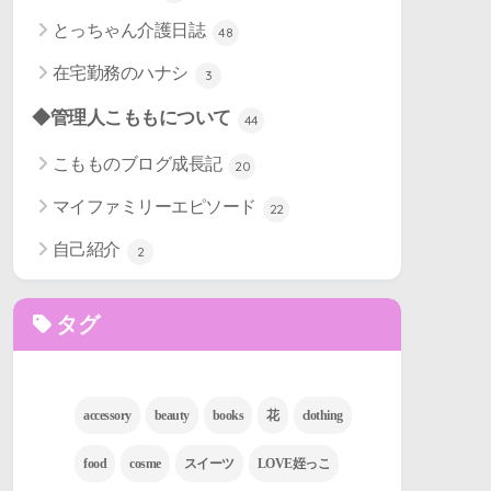
とっちゃん介護日誌
48
在宅勤務のハナシ
3
◆管理人こももについて
44
こもものブログ成長記
20
マイファミリーエピソード
22
自己紹介
2
タグ
accessory
beauty
books
花
clothing
food
cosme
スイーツ
LOVE姪っこ