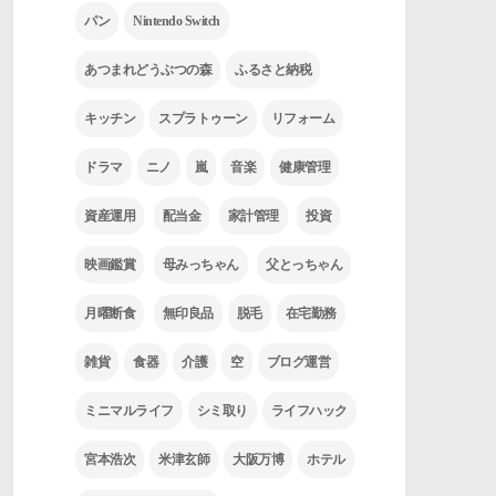
パン
Nintendo Switch
あつまれどうぶつの森
ふるさと納税
キッチン
スプラトゥーン
リフォーム
ドラマ
ニノ
嵐
音楽
健康管理
資産運用
配当金
家計管理
投資
映画鑑賞
母みっちゃん
父とっちゃん
月曜断食
無印良品
脱毛
在宅勤務
雑貨
食器
介護
空
ブログ運営
ミニマルライフ
シミ取り
ライフハック
宮本浩次
米津玄師
大阪万博
ホテル