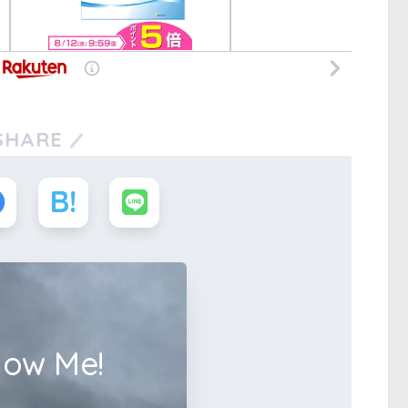
SHARE
low Me!