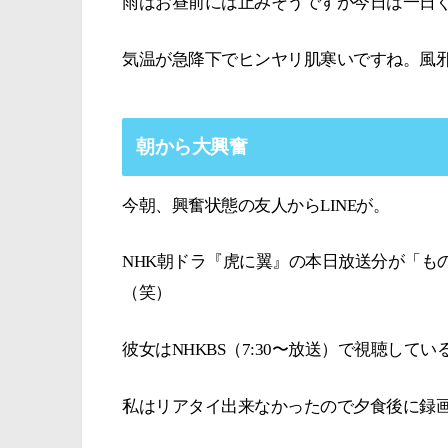
雨はお昼前には止みそうですが今日は一日
気温が急降下でヒンヤリ肌寒いですね。風
朝から大興奮
今朝、興奮状態の友人からLINEが。
NHK朝ドラ『虎に翼』の本日放送分が「も
（笑）
彼女はNHKBS（7:30〜放送）で視聴して
私はリアタイ出来なかったので夕食後に録