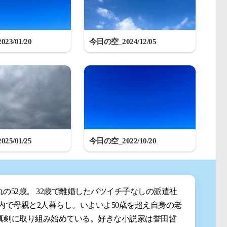
23/01/20
今日の空_2024/12/05
25/01/25
今日の空_2022/10/20
まれの52歳。 32歳で離婚したバツイチ子なしの派遣社
都内で母親と2人暮らし。いよいよ50歳を超え自身の老
真剣に取り組み始めている。好きな小説家は誉田哲