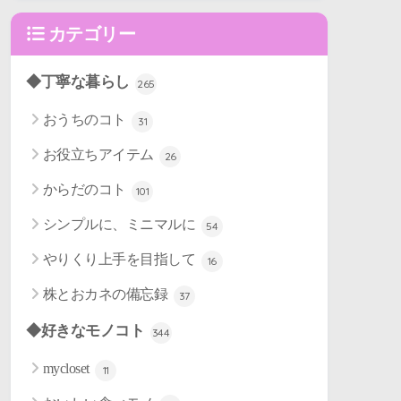
カテゴリー
◆丁寧な暮らし
265
おうちのコト
31
お役立ちアイテム
26
からだのコト
101
シンプルに、ミニマルに
54
やりくり上手を目指して
16
株とおカネの備忘録
37
◆好きなモノコト
344
mycloset
11