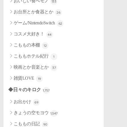
おいしい食べモノ
133
お台所とか食器とか
26
ゲーム/NintendoSwitch
62
コスメ大好き！
44
こももの本棚
12
こももホテル紀行
1
映画とか音楽とか
37
雑貨LOVE
19
◆日々のキロク
1,757
お出かけ
69
きょうの空モヨウ
1,547
こももの日記
90