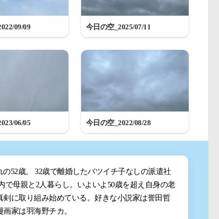
22/09/09
今日の空_2025/07/11
23/06/05
今日の空_2022/08/28
まれの52歳。 32歳で離婚したバツイチ子なしの派遣社
都内で母親と2人暮らし。いよいよ50歳を超え自身の老
真剣に取り組み始めている。好きな小説家は誉田哲
漫画家は羽海野チカ。