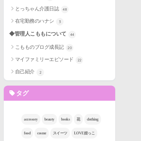
とっちゃん介護日誌
48
在宅勤務のハナシ
3
◆管理人こももについて
44
こもものブログ成長記
20
マイファミリーエピソード
22
自己紹介
2
タグ
accessory
beauty
books
花
clothing
food
cosme
スイーツ
LOVE姪っこ