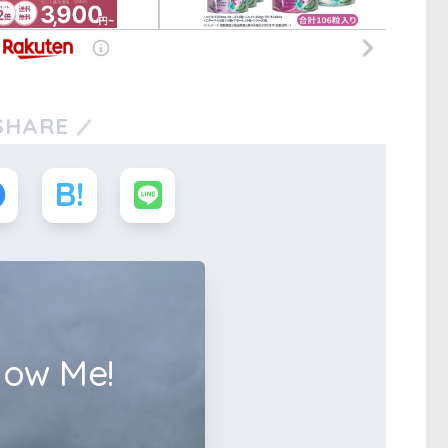
SHARE
low Me!