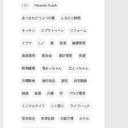
パン
Nintendo Switch
あつまれどうぶつの森
ふるさと納税
キッチン
スプラトゥーン
リフォーム
ドラマ
ニノ
嵐
音楽
健康管理
資産運用
配当金
家計管理
投資
映画鑑賞
母みっちゃん
父とっちゃん
月曜断食
無印良品
脱毛
在宅勤務
雑貨
食器
介護
空
ブログ運営
ミニマルライフ
シミ取り
ライフハック
宮本浩次
米津玄師
大阪万博
ホテル