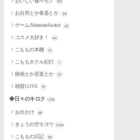
おいしい食べモノ
133
お台所とか食器とか
26
ゲーム/NintendoSwitch
62
コスメ大好き！
44
こももの本棚
12
こももホテル紀行
1
映画とか音楽とか
37
雑貨LOVE
19
◆日々のキロク
1,755
お出かけ
68
きょうの空モヨウ
1,546
こももの日記
90