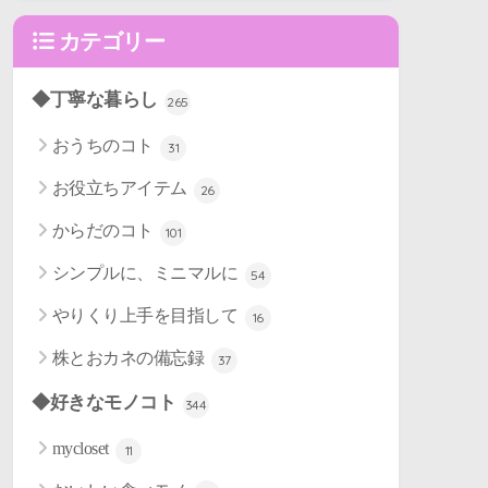
カテゴリー
◆丁寧な暮らし
265
おうちのコト
31
お役立ちアイテム
26
からだのコト
101
シンプルに、ミニマルに
54
やりくり上手を目指して
16
株とおカネの備忘録
37
◆好きなモノコト
344
mycloset
11