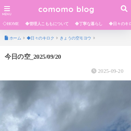
comomo blog
◇HOME
◆管理人こももについて
◆丁寧な暮らし
◆日々のキ
ホーム
◆日々のキロク
きょうの空モヨウ
今日の空_2025/09/20
2025-09-20