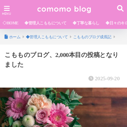
comomo blog
◇HOME
◆管理人こももについて
◆丁寧な暮らし
◆日々のキ
ホーム
◆管理人こももについて
こもものブログ成長記
こもものブログ、2,000本目の投稿となり
ました
2025-09-20