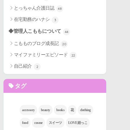
とっちゃん介護日誌
48
在宅勤務のハナシ
3
◆管理人こももについて
44
こもものブログ成長記
20
マイファミリーエピソード
22
自己紹介
2
タグ
accessory
beauty
books
花
clothing
food
cosme
スイーツ
LOVE姪っこ