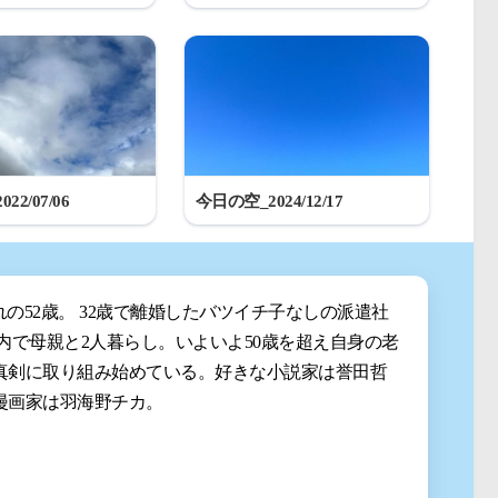
22/07/06
今日の空_2024/12/17
まれの52歳。 32歳で離婚したバツイチ子なしの派遣社
都内で母親と2人暮らし。いよいよ50歳を超え自身の老
真剣に取り組み始めている。好きな小説家は誉田哲
漫画家は羽海野チカ。