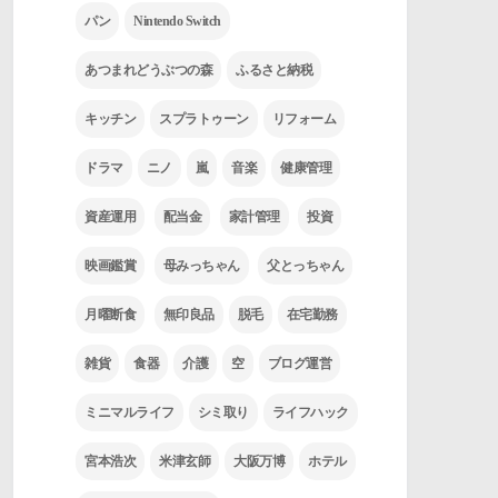
パン
Nintendo Switch
あつまれどうぶつの森
ふるさと納税
キッチン
スプラトゥーン
リフォーム
ドラマ
ニノ
嵐
音楽
健康管理
資産運用
配当金
家計管理
投資
映画鑑賞
母みっちゃん
父とっちゃん
月曜断食
無印良品
脱毛
在宅勤務
雑貨
食器
介護
空
ブログ運営
ミニマルライフ
シミ取り
ライフハック
宮本浩次
米津玄師
大阪万博
ホテル