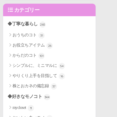
カテゴリー
◆丁寧な暮らし
265
おうちのコト
31
お役立ちアイテム
26
からだのコト
101
シンプルに、ミニマルに
54
やりくり上手を目指して
16
株とおカネの備忘録
37
◆好きなモノコト
344
mycloset
11