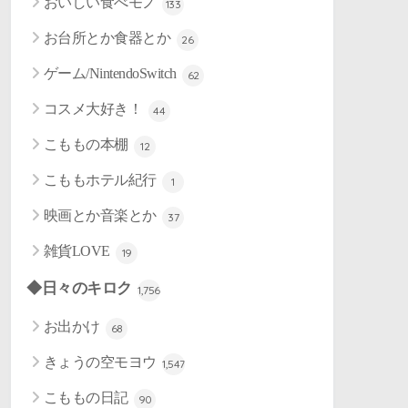
おいしい食べモノ
133
お台所とか食器とか
26
ゲーム/NintendoSwitch
62
コスメ大好き！
44
こももの本棚
12
こももホテル紀行
1
映画とか音楽とか
37
雑貨LOVE
19
◆日々のキロク
1,756
お出かけ
68
きょうの空モヨウ
1,547
こももの日記
90