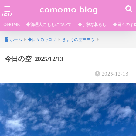
comomo blog
◇HOME
◆管理人こももについて
◆丁寧な暮らし
◆日々のキ
ホーム
◆日々のキロク
きょうの空モヨウ
今日の空_2025/12/13
2025-12-13