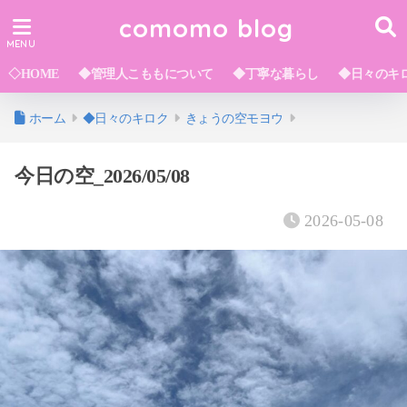
comomo blog
◇HOME
◆管理人こももについて
◆丁寧な暮らし
◆日々のキ
ホーム
◆日々のキロク
きょうの空モヨウ
今日の空_2026/05/08
2026-05-08